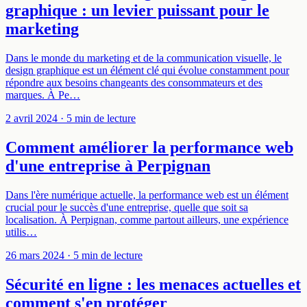
graphique : un levier puissant pour le
marketing
Dans le monde du marketing et de la communication visuelle, le
design graphique est un élément clé qui évolue constamment pour
répondre aux besoins changeants des consommateurs et des
marques. À Pe…
2 avril 2024
· 5 min de lecture
Comment améliorer la performance web
d'une entreprise à Perpignan
Dans l'ère numérique actuelle, la performance web est un élément
crucial pour le succès d'une entreprise, quelle que soit sa
localisation. À Perpignan, comme partout ailleurs, une expérience
utilis…
26 mars 2024
· 5 min de lecture
Sécurité en ligne : les menaces actuelles et
comment s'en protéger