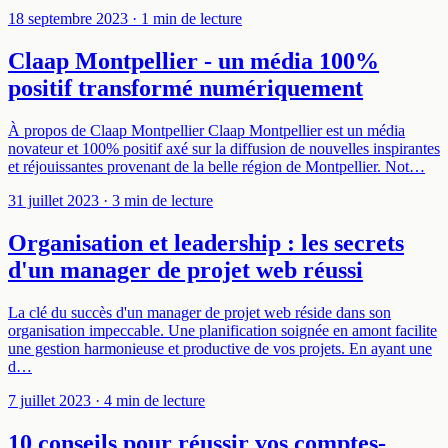
18 septembre 2023
· 1 min de lecture
Claap Montpellier - un média 100%
positif transformé numériquement
À propos de Claap Montpellier Claap Montpellier est un média
novateur et 100% positif axé sur la diffusion de nouvelles inspirantes
et réjouissantes provenant de la belle région de Montpellier. Not…
31 juillet 2023
· 3 min de lecture
Organisation et leadership : les secrets
d'un manager de projet web réussi
La clé du succès d'un manager de projet web réside dans son
organisation impeccable. Une planification soignée en amont facilite
une gestion harmonieuse et productive de vos projets. En ayant une
d…
7 juillet 2023
· 4 min de lecture
10 conseils pour réussir vos comptes-