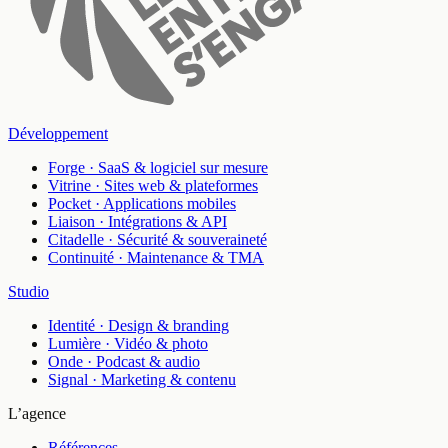
Développement
Forge
·
SaaS & logiciel sur mesure
Vitrine
·
Sites web & plateformes
Pocket
·
Applications mobiles
Liaison
·
Intégrations & API
Citadelle
·
Sécurité & souveraineté
Continuité
·
Maintenance & TMA
Studio
Identité
·
Design & branding
Lumière
·
Vidéo & photo
Onde
·
Podcast & audio
Signal
·
Marketing & contenu
L’agence
Références