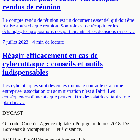
rendus de réunion
Le compte-rendu de réunion est un document essentiel qui doit être
réalisé après chaque réunion. Son rôle est de récapituler les
échanges, les propositions des participants et les décisions prises.…
7 juillet 2023
· 4 min de lecture
Réagir efficacement en cas de
cyberattaque : conseils et outils
indispensables
Les cyberattaques sont devenues monnaie courante et aucune
entreprise, association ou administration n'est à l'abri. Les
conséquences d'une attaque peuvent être dévastatrices, tant sur le
plan fina…
DYCAST
On code. On crée.
Agence digitale à
Perpignan
depuis
2018
.
De
Bordeaux à Montpellier — et à distance
.
RGPD renforcé
Hébergement France / UE