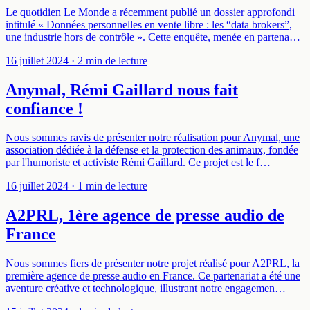
Le quotidien Le Monde a récemment publié un dossier approfondi
intitulé « Données personnelles en vente libre : les “data brokers”,
une industrie hors de contrôle ». Cette enquête, menée en partena…
16 juillet 2024
· 2 min de lecture
Anymal, Rémi Gaillard nous fait
confiance !
Nous sommes ravis de présenter notre réalisation pour Anymal, une
association dédiée à la défense et la protection des animaux, fondée
par l'humoriste et activiste Rémi Gaillard. Ce projet est le f…
16 juillet 2024
· 1 min de lecture
A2PRL, 1ère agence de presse audio de
France
Nous sommes fiers de présenter notre projet réalisé pour A2PRL, la
première agence de presse audio en France. Ce partenariat a été une
aventure créative et technologique, illustrant notre engagemen…