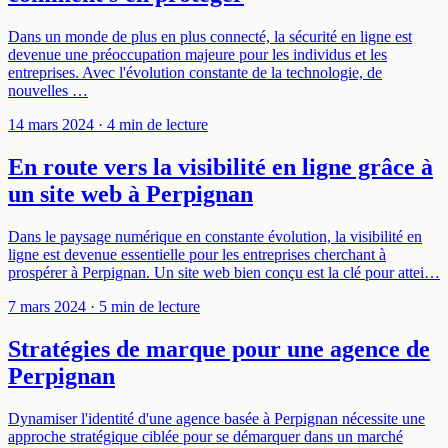
Dans un monde de plus en plus connecté, la sécurité en ligne est
devenue une préoccupation majeure pour les individus et les
entreprises. Avec l'évolution constante de la technologie, de
nouvelles …
14 mars 2024
· 4 min de lecture
En route vers la visibilité en ligne grâce à
un site web à Perpignan
Dans le paysage numérique en constante évolution, la visibilité en
ligne est devenue essentielle pour les entreprises cherchant à
prospérer à Perpignan. Un site web bien conçu est la clé pour attei…
7 mars 2024
· 5 min de lecture
Stratégies de marque pour une agence de
Perpignan
Dynamiser l'identité d'une agence basée à Perpignan nécessite une
approche stratégique ciblée pour se démarquer dans un marché