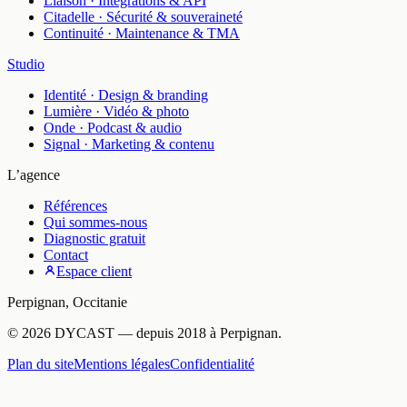
Liaison
·
Intégrations & API
Citadelle
·
Sécurité & souveraineté
Continuité
·
Maintenance & TMA
Studio
Identité
·
Design & branding
Lumière
·
Vidéo & photo
Onde
·
Podcast & audio
Signal
·
Marketing & contenu
L’agence
Références
Qui sommes-nous
Diagnostic gratuit
Contact
Espace client
Perpignan
,
Occitanie
©
2026
DYCAST
— depuis
2018
à
Perpignan
.
Plan du site
Mentions légales
Confidentialité