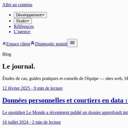
Aller au contenu
Développement
Studio
Références
L’agence
Espace client
Diagnostic gratuit
Blog
Le journal.
Études de cas, guides pratiques et conseils de l'équipe — sites web, SE
12 février 2025
· 9 min de lecture
Données personnelles et courtiers en data
Le quotidien Le Monde a récemment publié un dossier approfondi intit
16 juillet 2024
· 2 min de lecture