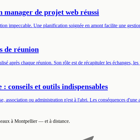
un manager de projet web réussi
tion impeccable. Une planification soignée en amont facilite une gesti
s de réunion
isé après chaque réunion. Son rôle est de récapituler les échanges, les 
: conseils et outils indispensables
 association ou administration n'est à l'abri. Les conséquences d'une at
aux à Montpellier — et à distance
.