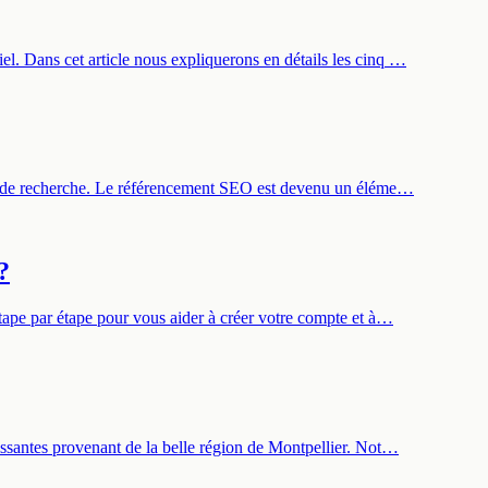
l. Dans cet article nous expliquerons en détails les cinq …
eurs de recherche. Le référencement SEO est devenu un éléme…
?
étape par étape pour vous aider à créer votre compte et à…
issantes provenant de la belle région de Montpellier. Not…