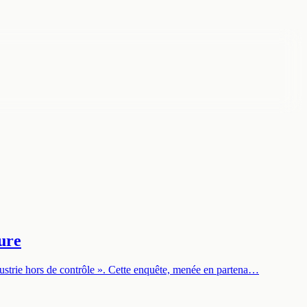
ure
dustrie hors de contrôle ». Cette enquête, menée en partena…