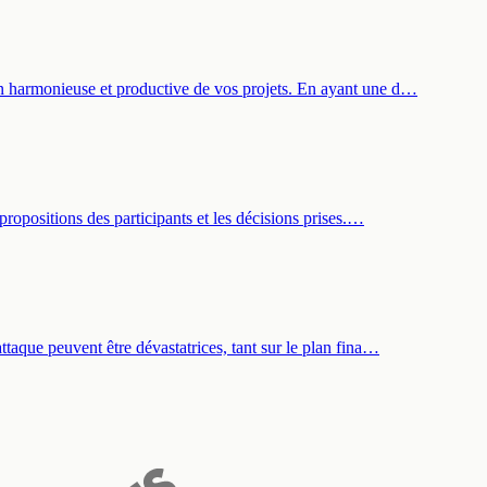
on harmonieuse et productive de vos projets. En ayant une d…
propositions des participants et les décisions prises.…
taque peuvent être dévastatrices, tant sur le plan fina…