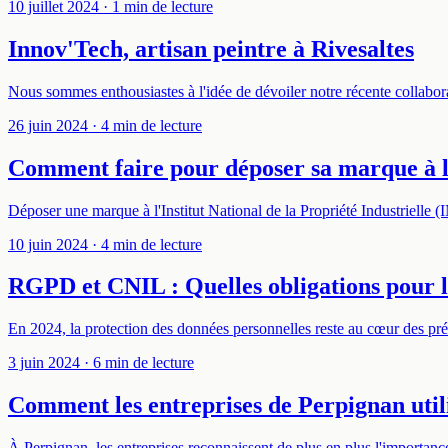
10 juillet 2024
· 1 min de lecture
Innov'Tech, artisan peintre à Rivesaltes
Nous sommes enthousiastes à l'idée de dévoiler notre récente collaborat
26 juin 2024
· 4 min de lecture
Comment faire pour déposer sa marque à 
Déposer une marque à l'Institut National de la Propriété Industrielle 
10 juin 2024
· 4 min de lecture
RGPD et CNIL : Quelles obligations pour l
En 2024, la protection des données personnelles reste au cœur des pr
3 juin 2024
· 6 min de lecture
Comment les entreprises de Perpignan utili
À Perpignan, les entreprises reconnaissent de plus en plus l'importance