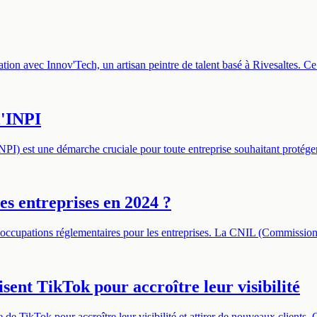
ion avec Innov'Tech, un artisan peintre de talent basé à Rivesaltes. Ce 
l'INPI
(INPI) est une démarche cruciale pour toute entreprise souhaitant proté
es entreprises en 2024 ?
éoccupations réglementaires pour les entreprises. La CNIL (Commission N
sent TikTok pour accroître leur visibilité
 de TikTok pour accroître leur visibilité et attirer de nouveaux clients.