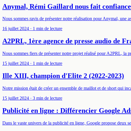
Anymal, Rémi Gaillard nous fait confiance
Nous sommes ravis de présenter notre réalisation pour Anymal, une asso
16 juillet 2024
· 1 min de lecture
A2PRL, 1ère agence de presse audio de Fr
Nous sommes fiers de présenter notre projet réalisé pour A2PRL, la p
15 juillet 2024
· 1 min de lecture
Ille XIII, champion d'Elite 2 (2022-2023)
Notre mission était de créer un ensemble de maillot et de short qui inca
15 juillet 2024
· 3 min de lecture
Publicité en ligne : Différencier Google A
Dans le vaste univers de la publicité en ligne, Google propose deux s