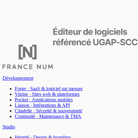
Développement
Forge
·
SaaS & logiciel sur mesure
Vitrine
·
Sites web & plateformes
Pocket
·
Applications mobiles
Liaison
·
Intégrations & API
Citadelle
·
Sécurité & souveraineté
Continuité
·
Maintenance & TMA
Studio
Identité
·
Design & branding