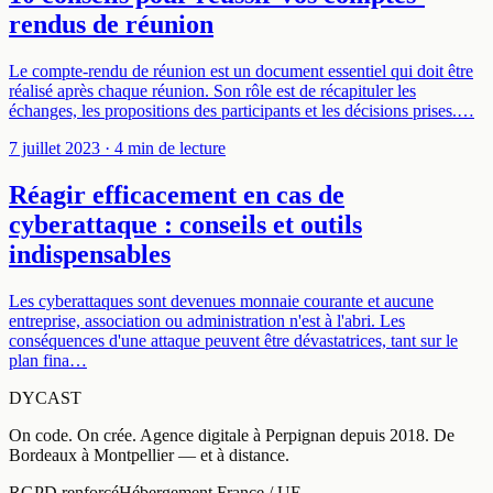
rendus de réunion
Le compte-rendu de réunion est un document essentiel qui doit être
réalisé après chaque réunion. Son rôle est de récapituler les
échanges, les propositions des participants et les décisions prises.…
7 juillet 2023
· 4 min de lecture
Réagir efficacement en cas de
cyberattaque : conseils et outils
indispensables
Les cyberattaques sont devenues monnaie courante et aucune
entreprise, association ou administration n'est à l'abri. Les
conséquences d'une attaque peuvent être dévastatrices, tant sur le
plan fina…
DYCAST
On code. On crée.
Agence digitale à
Perpignan
depuis
2018
.
De
Bordeaux à Montpellier — et à distance
.
RGPD renforcé
Hébergement France / UE