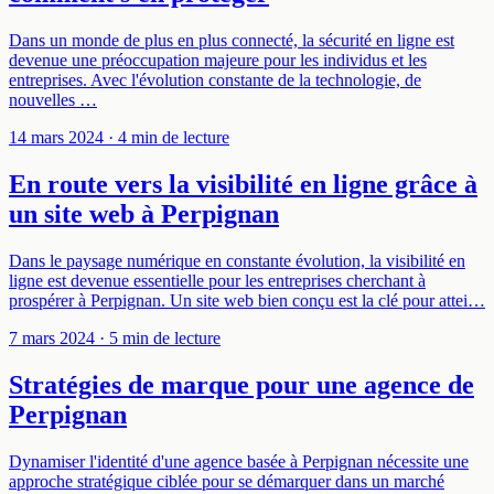
Dans un monde de plus en plus connecté, la sécurité en ligne est
devenue une préoccupation majeure pour les individus et les
entreprises. Avec l'évolution constante de la technologie, de
nouvelles …
14 mars 2024
· 4 min de lecture
En route vers la visibilité en ligne grâce à
un site web à Perpignan
Dans le paysage numérique en constante évolution, la visibilité en
ligne est devenue essentielle pour les entreprises cherchant à
prospérer à Perpignan. Un site web bien conçu est la clé pour attei…
7 mars 2024
· 5 min de lecture
Stratégies de marque pour une agence de
Perpignan
Dynamiser l'identité d'une agence basée à Perpignan nécessite une
approche stratégique ciblée pour se démarquer dans un marché