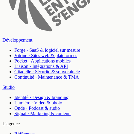
Développement
Forge
·
SaaS & logiciel sur mesure
Vitrine
·
Sites web & plateformes
Pocket
·
Applications mobiles
Liaison
·
Intégrations & API
Citadelle
·
Sécurité & souveraineté
Continuité
·
Maintenance & TMA
Studio
Identité
·
Design & branding
Lumière
·
Vidéo & photo
Onde
·
Podcast & audio
Signal
·
Marketing & contenu
L’agence
Références