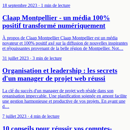
18 septembre 2023
· 1 min de lecture
Claap Montpellier - un média 100%
positif transformé numériquement
À propos de Claap Montpellier Claap Montpellier est un média
novateur et 100% positif axé sur la diffusion de nouvelles inspirantes
et réjouissantes provenant de la belle région de Montpellier. Not…
31 juillet 2023
· 3 min de lecture
Organisation et leadership : les secrets
d'un manager de projet web réussi
La clé du succès d'un manager de projet web réside dans son
organisation impeccable. Une planification soignée en amont facilite
une gestion harmonieuse et productive de vos projets. En ayant une
d…
7 juillet 2023
· 4 min de lecture
10 conseils pour réussir vos comptes-