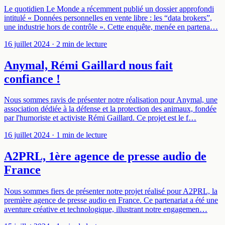
Le quotidien Le Monde a récemment publié un dossier approfondi
intitulé « Données personnelles en vente libre : les “data brokers”,
une industrie hors de contrôle ». Cette enquête, menée en partena…
16 juillet 2024
· 2 min de lecture
Anymal, Rémi Gaillard nous fait
confiance !
Nous sommes ravis de présenter notre réalisation pour Anymal, une
association dédiée à la défense et la protection des animaux, fondée
par l'humoriste et activiste Rémi Gaillard. Ce projet est le f…
16 juillet 2024
· 1 min de lecture
A2PRL, 1ère agence de presse audio de
France
Nous sommes fiers de présenter notre projet réalisé pour A2PRL, la
première agence de presse audio en France. Ce partenariat a été une
aventure créative et technologique, illustrant notre engagemen…