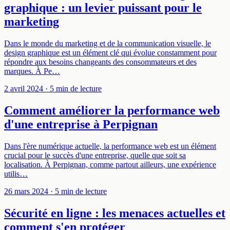
graphique : un levier puissant pour le
marketing
Dans le monde du marketing et de la communication visuelle, le
design graphique est un élément clé qui évolue constamment pour
répondre aux besoins changeants des consommateurs et des
marques. À Pe…
2 avril 2024
· 5 min de lecture
Comment améliorer la performance web
d'une entreprise à Perpignan
Dans l'ère numérique actuelle, la performance web est un élément
crucial pour le succès d'une entreprise, quelle que soit sa
localisation. À Perpignan, comme partout ailleurs, une expérience
utilis…
26 mars 2024
· 5 min de lecture
Sécurité en ligne : les menaces actuelles et
comment s'en protéger