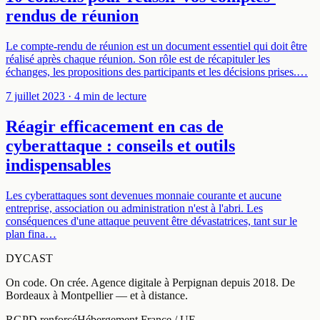
rendus de réunion
Le compte-rendu de réunion est un document essentiel qui doit être
réalisé après chaque réunion. Son rôle est de récapituler les
échanges, les propositions des participants et les décisions prises.…
7 juillet 2023
· 4 min de lecture
Réagir efficacement en cas de
cyberattaque : conseils et outils
indispensables
Les cyberattaques sont devenues monnaie courante et aucune
entreprise, association ou administration n'est à l'abri. Les
conséquences d'une attaque peuvent être dévastatrices, tant sur le
plan fina…
DYCAST
On code. On crée.
Agence digitale à
Perpignan
depuis
2018
.
De
Bordeaux à Montpellier — et à distance
.
RGPD renforcé
Hébergement France / UE