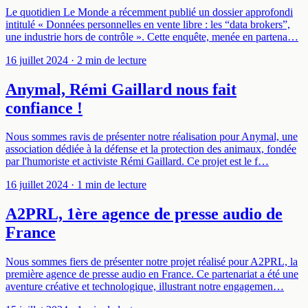
Le quotidien Le Monde a récemment publié un dossier approfondi
intitulé « Données personnelles en vente libre : les “data brokers”,
une industrie hors de contrôle ». Cette enquête, menée en partena…
16 juillet 2024
· 2 min de lecture
Anymal, Rémi Gaillard nous fait
confiance !
Nous sommes ravis de présenter notre réalisation pour Anymal, une
association dédiée à la défense et la protection des animaux, fondée
par l'humoriste et activiste Rémi Gaillard. Ce projet est le f…
16 juillet 2024
· 1 min de lecture
A2PRL, 1ère agence de presse audio de
France
Nous sommes fiers de présenter notre projet réalisé pour A2PRL, la
première agence de presse audio en France. Ce partenariat a été une
aventure créative et technologique, illustrant notre engagemen…