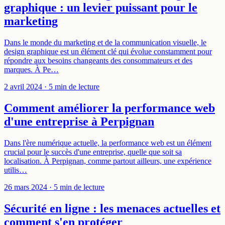
graphique : un levier puissant pour le
marketing
Dans le monde du marketing et de la communication visuelle, le
design graphique est un élément clé qui évolue constamment pour
répondre aux besoins changeants des consommateurs et des
marques. À Pe…
2 avril 2024
· 5 min de lecture
Comment améliorer la performance web
d'une entreprise à Perpignan
Dans l'ère numérique actuelle, la performance web est un élément
crucial pour le succès d'une entreprise, quelle que soit sa
localisation. À Perpignan, comme partout ailleurs, une expérience
utilis…
26 mars 2024
· 5 min de lecture
Sécurité en ligne : les menaces actuelles et
comment s'en protéger