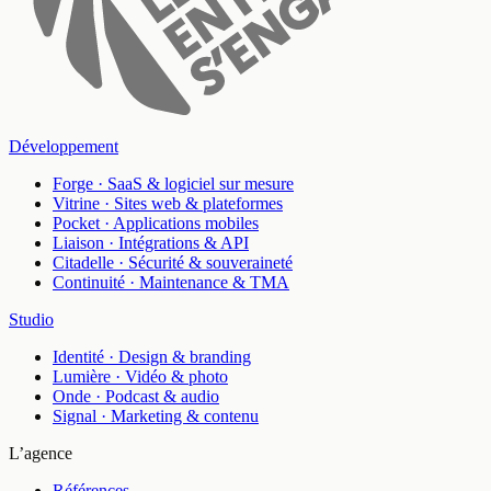
Développement
Forge
·
SaaS & logiciel sur mesure
Vitrine
·
Sites web & plateformes
Pocket
·
Applications mobiles
Liaison
·
Intégrations & API
Citadelle
·
Sécurité & souveraineté
Continuité
·
Maintenance & TMA
Studio
Identité
·
Design & branding
Lumière
·
Vidéo & photo
Onde
·
Podcast & audio
Signal
·
Marketing & contenu
L’agence
Références