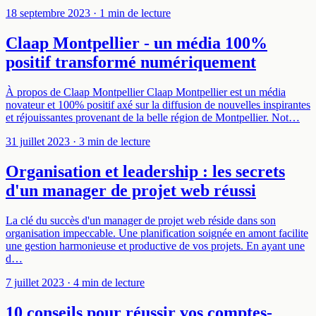
18 septembre 2023
· 1 min de lecture
Claap Montpellier - un média 100%
positif transformé numériquement
À propos de Claap Montpellier Claap Montpellier est un média
novateur et 100% positif axé sur la diffusion de nouvelles inspirantes
et réjouissantes provenant de la belle région de Montpellier. Not…
31 juillet 2023
· 3 min de lecture
Organisation et leadership : les secrets
d'un manager de projet web réussi
La clé du succès d'un manager de projet web réside dans son
organisation impeccable. Une planification soignée en amont facilite
une gestion harmonieuse et productive de vos projets. En ayant une
d…
7 juillet 2023
· 4 min de lecture
10 conseils pour réussir vos comptes-