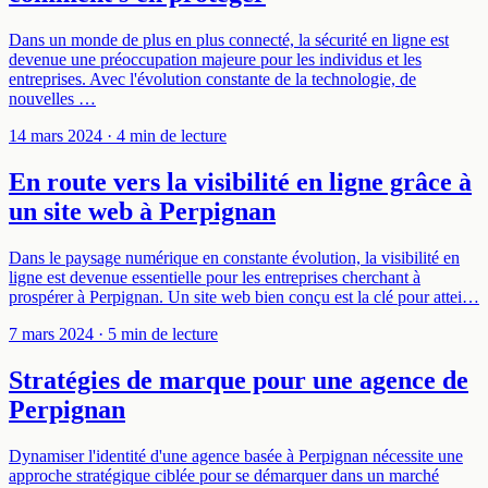
Dans un monde de plus en plus connecté, la sécurité en ligne est
devenue une préoccupation majeure pour les individus et les
entreprises. Avec l'évolution constante de la technologie, de
nouvelles …
14 mars 2024
· 4 min de lecture
En route vers la visibilité en ligne grâce à
un site web à Perpignan
Dans le paysage numérique en constante évolution, la visibilité en
ligne est devenue essentielle pour les entreprises cherchant à
prospérer à Perpignan. Un site web bien conçu est la clé pour attei…
7 mars 2024
· 5 min de lecture
Stratégies de marque pour une agence de
Perpignan
Dynamiser l'identité d'une agence basée à Perpignan nécessite une
approche stratégique ciblée pour se démarquer dans un marché