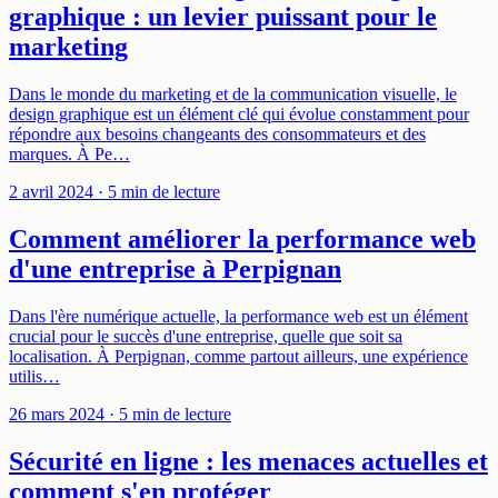
graphique : un levier puissant pour le
marketing
Dans le monde du marketing et de la communication visuelle, le
design graphique est un élément clé qui évolue constamment pour
répondre aux besoins changeants des consommateurs et des
marques. À Pe…
2 avril 2024
· 5 min de lecture
Comment améliorer la performance web
d'une entreprise à Perpignan
Dans l'ère numérique actuelle, la performance web est un élément
crucial pour le succès d'une entreprise, quelle que soit sa
localisation. À Perpignan, comme partout ailleurs, une expérience
utilis…
26 mars 2024
· 5 min de lecture
Sécurité en ligne : les menaces actuelles et
comment s'en protéger