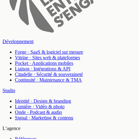
Développement
Forge
·
SaaS & logiciel sur mesure
Vitrine
·
Sites web & plateformes
Pocket
·
Applications mobiles
Liaison
·
Intégrations & API
Citadelle
·
Sécurité & souveraineté
Continuité
·
Maintenance & TMA
Studio
Identité
·
Design & branding
Lumière
·
Vidéo & photo
Onde
·
Podcast & audio
Signal
·
Marketing & contenu
L’agence
Références