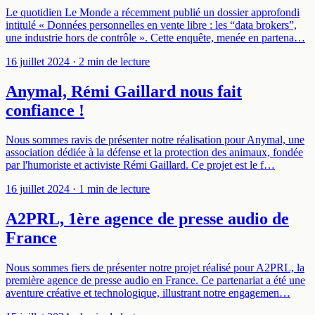
Le quotidien Le Monde a récemment publié un dossier approfondi
intitulé « Données personnelles en vente libre : les “data brokers”,
une industrie hors de contrôle ». Cette enquête, menée en partena…
16 juillet 2024
· 2 min de lecture
Anymal, Rémi Gaillard nous fait
confiance !
Nous sommes ravis de présenter notre réalisation pour Anymal, une
association dédiée à la défense et la protection des animaux, fondée
par l'humoriste et activiste Rémi Gaillard. Ce projet est le f…
16 juillet 2024
· 1 min de lecture
A2PRL, 1ère agence de presse audio de
France
Nous sommes fiers de présenter notre projet réalisé pour A2PRL, la
première agence de presse audio en France. Ce partenariat a été une
aventure créative et technologique, illustrant notre engagemen…