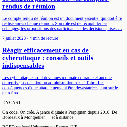
rendus de réunion
Le compte-rendu de réunion est un document essentiel qui doit être
réalisé après chaque réunion. Son rôle est de récapituler les
échanges, les propositions des participants et les décisions prises.…
7 juillet 2023
· 4 min de lecture
Réagir efficacement en cas de
cyberattaque : conseils et outils
indispensables
Les cyberattaques sont devenues monnaie courante et aucune
entreprise, association ou administration n'est à l'abri. Les
conséquences d'une attaque peuvent être dévastatrices, tant sur le
plan fina…
DYCAST
On code. On crée.
Agence digitale à
Perpignan
depuis
2018
.
De
Bordeaux à Montpellier — et à distance
.
RGPD renforcé
Hébergement France / UE