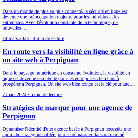
Dans un monde de plus en plus connecté, la sécurité en ligne est
devenue une préoccupation majeure pour les individus et les
entreprises. Avec l'évolution constante de la technologie, de
nouvelles …
14 mars 2024
· 4 min de lecture
En route vers la visibilité en ligne grâce à
un site web à Perpignan
Dans le paysage numérique en constante évolution, la visibilité en
ligne est devenue essentielle pour les entreprises cherchant à
prospérer à Perpignan. Un site web bien conçu est la clé pour attei…
7 mars 2024
· 5 min de lecture
Stratégies de marque pour une agence de
Perpignan
Dynamiser l'identité d'une agence basée à Perpignan nécessite une
approche stratégique ciblée pour se démarquer dans un marché