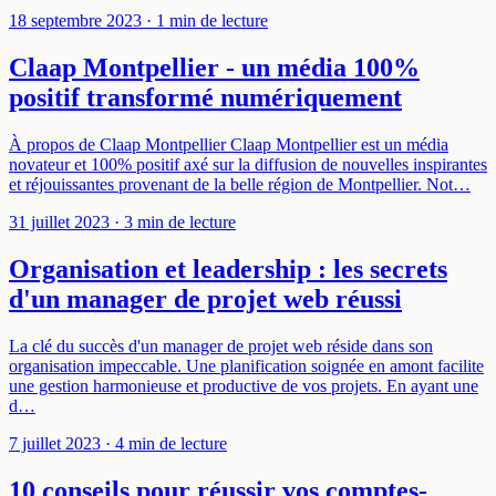
18 septembre 2023
· 1 min de lecture
Claap Montpellier - un média 100%
positif transformé numériquement
À propos de Claap Montpellier Claap Montpellier est un média
novateur et 100% positif axé sur la diffusion de nouvelles inspirantes
et réjouissantes provenant de la belle région de Montpellier. Not…
31 juillet 2023
· 3 min de lecture
Organisation et leadership : les secrets
d'un manager de projet web réussi
La clé du succès d'un manager de projet web réside dans son
organisation impeccable. Une planification soignée en amont facilite
une gestion harmonieuse et productive de vos projets. En ayant une
d…
7 juillet 2023
· 4 min de lecture
10 conseils pour réussir vos comptes-