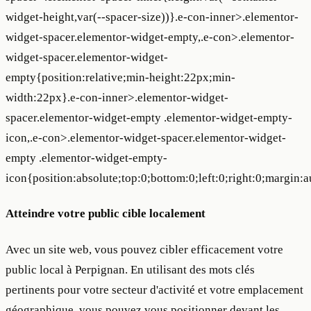
widget-height,var(--spacer-size))}.e-con-inner>.elementor-
widget-spacer.elementor-widget-empty,.e-con>.elementor-
widget-spacer.elementor-widget-
empty{position:relative;min-height:22px;min-
width:22px}.e-con-inner>.elementor-widget-
spacer.elementor-widget-empty .elementor-widget-empty-
icon,.e-con>.elementor-widget-spacer.elementor-widget-
empty .elementor-widget-empty-
icon{position:absolute;top:0;bottom:0;left:0;right:0;margin
Atteindre votre public cible localement
Avec un site web, vous pouvez cibler efficacement votre
public local à Perpignan. En utilisant des mots clés
pertinents pour votre secteur d'activité et votre emplacement
géographique, vous pouvez vous positionner devant les