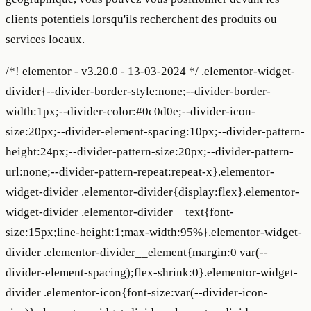
clients potentiels lorsqu'ils recherchent des produits ou
services locaux.
/*! elementor - v3.20.0 - 13-03-2024 */ .elementor-widget-
divider{--divider-border-style:none;--divider-border-
width:1px;--divider-color:#0c0d0e;--divider-icon-
size:20px;--divider-element-spacing:10px;--divider-pattern-
height:24px;--divider-pattern-size:20px;--divider-pattern-
url:none;--divider-pattern-repeat:repeat-x}.elementor-
widget-divider .elementor-divider{display:flex}.elementor-
widget-divider .elementor-divider__text{font-
size:15px;line-height:1;max-width:95%}.elementor-widget-
divider .elementor-divider__element{margin:0 var(--
divider-element-spacing);flex-shrink:0}.elementor-widget-
divider .elementor-icon{font-size:var(--divider-icon-