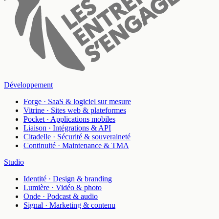
Développement
Forge
·
SaaS & logiciel sur mesure
Vitrine
·
Sites web & plateformes
Pocket
·
Applications mobiles
Liaison
·
Intégrations & API
Citadelle
·
Sécurité & souveraineté
Continuité
·
Maintenance & TMA
Studio
Identité
·
Design & branding
Lumière
·
Vidéo & photo
Onde
·
Podcast & audio
Signal
·
Marketing & contenu