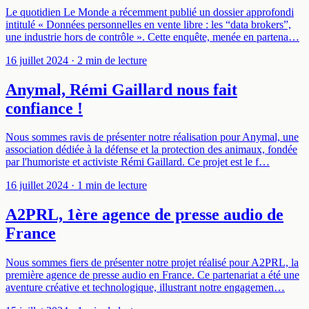
Le quotidien Le Monde a récemment publié un dossier approfondi
intitulé « Données personnelles en vente libre : les “data brokers”,
une industrie hors de contrôle ». Cette enquête, menée en partena…
16 juillet 2024
· 2 min de lecture
Anymal, Rémi Gaillard nous fait
confiance !
Nous sommes ravis de présenter notre réalisation pour Anymal, une
association dédiée à la défense et la protection des animaux, fondée
par l'humoriste et activiste Rémi Gaillard. Ce projet est le f…
16 juillet 2024
· 1 min de lecture
A2PRL, 1ère agence de presse audio de
France
Nous sommes fiers de présenter notre projet réalisé pour A2PRL, la
première agence de presse audio en France. Ce partenariat a été une
aventure créative et technologique, illustrant notre engagemen…