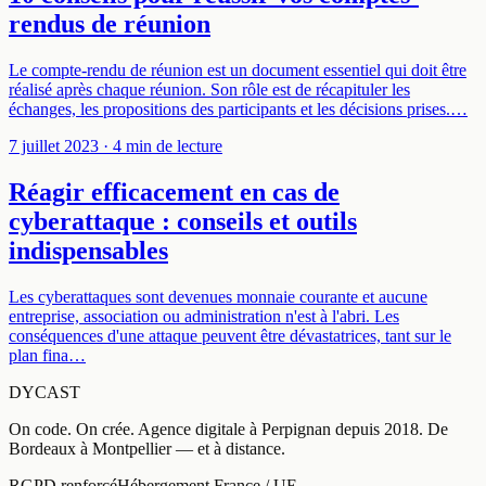
rendus de réunion
Le compte-rendu de réunion est un document essentiel qui doit être
réalisé après chaque réunion. Son rôle est de récapituler les
échanges, les propositions des participants et les décisions prises.…
7 juillet 2023
· 4 min de lecture
Réagir efficacement en cas de
cyberattaque : conseils et outils
indispensables
Les cyberattaques sont devenues monnaie courante et aucune
entreprise, association ou administration n'est à l'abri. Les
conséquences d'une attaque peuvent être dévastatrices, tant sur le
plan fina…
DYCAST
On code. On crée.
Agence digitale à
Perpignan
depuis
2018
.
De
Bordeaux à Montpellier — et à distance
.
RGPD renforcé
Hébergement France / UE