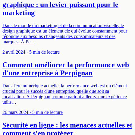
graphique : un levier puissant pour le
marketing
Dans le monde du marketing et de la communication visuelle, le
design graphique est un élément clé qui évolue constamment pour
répondre aux besoins changeants des consommateurs et des
marques. À Pe…
2 avril 2024
· 5 min de lecture
Comment améliorer la performance web
d'une entreprise à Perpignan
Dans l'ère numérique actuelle, la performance web est un élément
crucial pour le succès d'une entreprise, quelle que soit sa
localisation. À Perpignan, comme partout ailleurs, une expérience
utilis…
26 mars 2024
· 5 min de lecture
Sécurité en ligne : les menaces actuelles et
comment s'en protéger