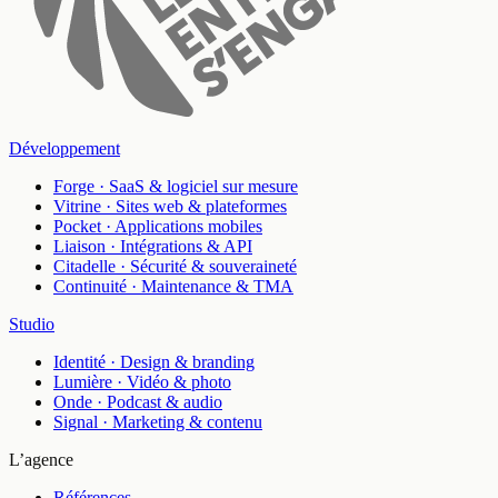
Développement
Forge
·
SaaS & logiciel sur mesure
Vitrine
·
Sites web & plateformes
Pocket
·
Applications mobiles
Liaison
·
Intégrations & API
Citadelle
·
Sécurité & souveraineté
Continuité
·
Maintenance & TMA
Studio
Identité
·
Design & branding
Lumière
·
Vidéo & photo
Onde
·
Podcast & audio
Signal
·
Marketing & contenu
L’agence
Références