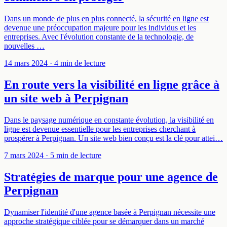
Dans un monde de plus en plus connecté, la sécurité en ligne est
devenue une préoccupation majeure pour les individus et les
entreprises. Avec l'évolution constante de la technologie, de
nouvelles …
14 mars 2024
· 4 min de lecture
En route vers la visibilité en ligne grâce à
un site web à Perpignan
Dans le paysage numérique en constante évolution, la visibilité en
ligne est devenue essentielle pour les entreprises cherchant à
prospérer à Perpignan. Un site web bien conçu est la clé pour attei…
7 mars 2024
· 5 min de lecture
Stratégies de marque pour une agence de
Perpignan
Dynamiser l'identité d'une agence basée à Perpignan nécessite une
approche stratégique ciblée pour se démarquer dans un marché