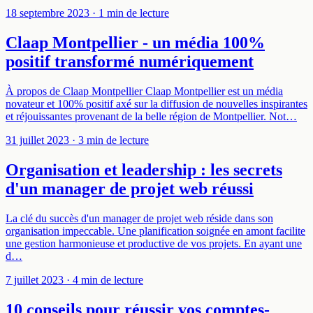
18 septembre 2023
· 1 min de lecture
Claap Montpellier - un média 100%
positif transformé numériquement
À propos de Claap Montpellier Claap Montpellier est un média
novateur et 100% positif axé sur la diffusion de nouvelles inspirantes
et réjouissantes provenant de la belle région de Montpellier. Not…
31 juillet 2023
· 3 min de lecture
Organisation et leadership : les secrets
d'un manager de projet web réussi
La clé du succès d'un manager de projet web réside dans son
organisation impeccable. Une planification soignée en amont facilite
une gestion harmonieuse et productive de vos projets. En ayant une
d…
7 juillet 2023
· 4 min de lecture
10 conseils pour réussir vos comptes-