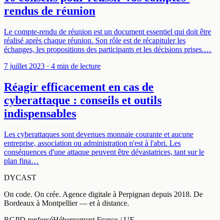
rendus de réunion
Le compte-rendu de réunion est un document essentiel qui doit être
réalisé après chaque réunion. Son rôle est de récapituler les
échanges, les propositions des participants et les décisions prises.…
7 juillet 2023
· 4 min de lecture
Réagir efficacement en cas de
cyberattaque : conseils et outils
indispensables
Les cyberattaques sont devenues monnaie courante et aucune
entreprise, association ou administration n'est à l'abri. Les
conséquences d'une attaque peuvent être dévastatrices, tant sur le
plan fina…
DYCAST
On code. On crée.
Agence digitale à
Perpignan
depuis
2018
.
De
Bordeaux à Montpellier — et à distance
.
RGPD renforcé
Hébergement France / UE