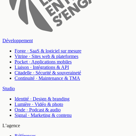
Développement
Forge
·
SaaS & logiciel sur mesure
Vitrine
·
Sites web & plateformes
Pocket
·
Applications mobiles
Liaison
·
Intégrations & API
Citadelle
·
Sécurité & souveraineté
Continuité
·
Maintenance & TMA
Studio
Identité
·
Design & branding
Lumière
·
Vidéo & photo
Onde
·
Podcast & audio
Signal
·
Marketing & contenu
L’agence
Références