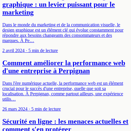
graphique : un levier puissant pour le
marketing
Dans le monde du marketing et de la communication visuelle, le
design graphique est un élément clé qui évolue constamment pour
répondre aux besoins changeants des consommateurs et des
marques. À Pe…
2 avril 2024
· 5 min de lecture
Comment améliorer la performance web
d'une entreprise à Perpignan
Dans l'ère numérique actuelle, la performance web est un élément
crucial pour le succès d'une entreprise, quelle que soit sa
localisation. À Perpignan, comme partout ailleurs, une expérience
utilis…
26 mars 2024
· 5 min de lecture
Sécurité en ligne : les menaces actuelles et
comment s'en protéger