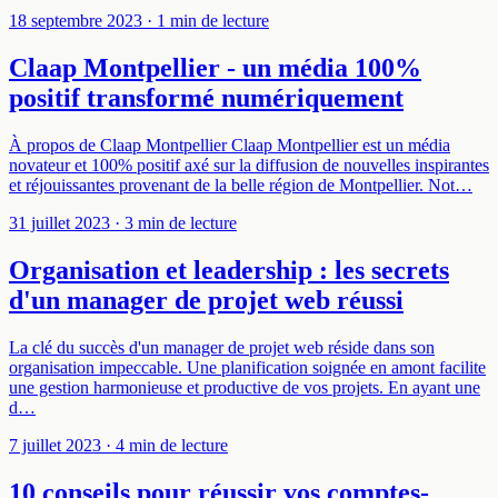
18 septembre 2023
· 1 min de lecture
Claap Montpellier - un média 100%
positif transformé numériquement
À propos de Claap Montpellier Claap Montpellier est un média
novateur et 100% positif axé sur la diffusion de nouvelles inspirantes
et réjouissantes provenant de la belle région de Montpellier. Not…
31 juillet 2023
· 3 min de lecture
Organisation et leadership : les secrets
d'un manager de projet web réussi
La clé du succès d'un manager de projet web réside dans son
organisation impeccable. Une planification soignée en amont facilite
une gestion harmonieuse et productive de vos projets. En ayant une
d…
7 juillet 2023
· 4 min de lecture
10 conseils pour réussir vos comptes-