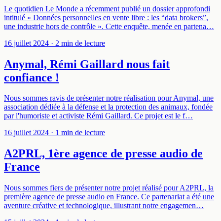
Le quotidien Le Monde a récemment publié un dossier approfondi
intitulé « Données personnelles en vente libre : les “data brokers”,
une industrie hors de contrôle ». Cette enquête, menée en partena…
16 juillet 2024
· 2 min de lecture
Anymal, Rémi Gaillard nous fait
confiance !
Nous sommes ravis de présenter notre réalisation pour Anymal, une
association dédiée à la défense et la protection des animaux, fondée
par l'humoriste et activiste Rémi Gaillard. Ce projet est le f…
16 juillet 2024
· 1 min de lecture
A2PRL, 1ère agence de presse audio de
France
Nous sommes fiers de présenter notre projet réalisé pour A2PRL, la
première agence de presse audio en France. Ce partenariat a été une
aventure créative et technologique, illustrant notre engagemen…