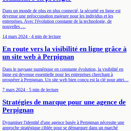
Dans un monde de plus en plus connecté, la sécurité en ligne est
devenue une préoccupation majeure pour les individus et les
entreprises. Avec l'évolution constante de la technologie, de
nouvelles …
14 mars 2024
· 4 min de lecture
En route vers la visibilité en ligne grâce à
un site web à Perpignan
Dans le paysage numérique en constante évolution, la visibilité en
ligne est devenue essentielle pour les entreprises cherchant à
prospérer à Perpignan. Un site web bien conçu est la clé pour attei…
7 mars 2024
· 5 min de lecture
Stratégies de marque pour une agence de
Perpignan
Dynamiser l'identité d'une agence basée à Perpignan nécessite une
approche stratégique ciblée pour se démarquer dans un marché