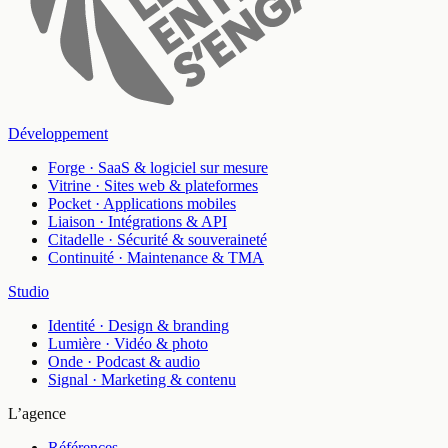
Développement
Forge
·
SaaS & logiciel sur mesure
Vitrine
·
Sites web & plateformes
Pocket
·
Applications mobiles
Liaison
·
Intégrations & API
Citadelle
·
Sécurité & souveraineté
Continuité
·
Maintenance & TMA
Studio
Identité
·
Design & branding
Lumière
·
Vidéo & photo
Onde
·
Podcast & audio
Signal
·
Marketing & contenu
L’agence
Références