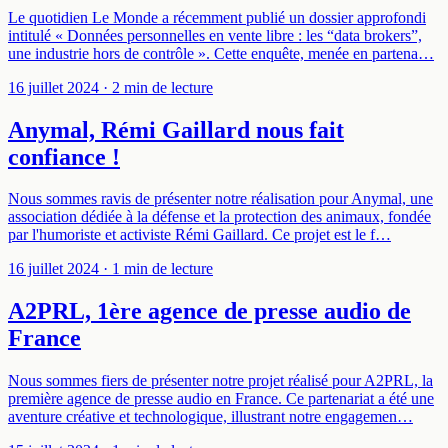
Le quotidien Le Monde a récemment publié un dossier approfondi
intitulé « Données personnelles en vente libre : les “data brokers”,
une industrie hors de contrôle ». Cette enquête, menée en partena…
16 juillet 2024
· 2 min de lecture
Anymal, Rémi Gaillard nous fait
confiance !
Nous sommes ravis de présenter notre réalisation pour Anymal, une
association dédiée à la défense et la protection des animaux, fondée
par l'humoriste et activiste Rémi Gaillard. Ce projet est le f…
16 juillet 2024
· 1 min de lecture
A2PRL, 1ère agence de presse audio de
France
Nous sommes fiers de présenter notre projet réalisé pour A2PRL, la
première agence de presse audio en France. Ce partenariat a été une
aventure créative et technologique, illustrant notre engagemen…