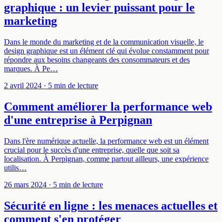
graphique : un levier puissant pour le
marketing
Dans le monde du marketing et de la communication visuelle, le
design graphique est un élément clé qui évolue constamment pour
répondre aux besoins changeants des consommateurs et des
marques. À Pe…
2 avril 2024
· 5 min de lecture
Comment améliorer la performance web
d'une entreprise à Perpignan
Dans l'ère numérique actuelle, la performance web est un élément
crucial pour le succès d'une entreprise, quelle que soit sa
localisation. À Perpignan, comme partout ailleurs, une expérience
utilis…
26 mars 2024
· 5 min de lecture
Sécurité en ligne : les menaces actuelles et
comment s'en protéger