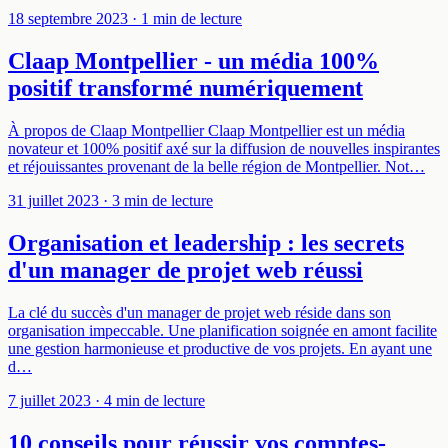
18 septembre 2023
· 1 min de lecture
Claap Montpellier - un média 100%
positif transformé numériquement
À propos de Claap Montpellier Claap Montpellier est un média
novateur et 100% positif axé sur la diffusion de nouvelles inspirantes
et réjouissantes provenant de la belle région de Montpellier. Not…
31 juillet 2023
· 3 min de lecture
Organisation et leadership : les secrets
d'un manager de projet web réussi
La clé du succès d'un manager de projet web réside dans son
organisation impeccable. Une planification soignée en amont facilite
une gestion harmonieuse et productive de vos projets. En ayant une
d…
7 juillet 2023
· 4 min de lecture
10 conseils pour réussir vos comptes-