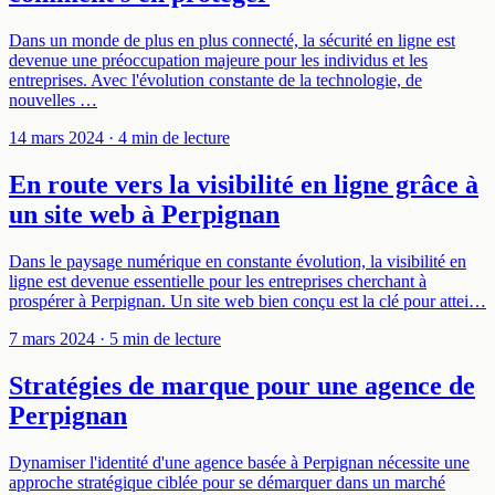
Dans un monde de plus en plus connecté, la sécurité en ligne est
devenue une préoccupation majeure pour les individus et les
entreprises. Avec l'évolution constante de la technologie, de
nouvelles …
14 mars 2024
· 4 min de lecture
En route vers la visibilité en ligne grâce à
un site web à Perpignan
Dans le paysage numérique en constante évolution, la visibilité en
ligne est devenue essentielle pour les entreprises cherchant à
prospérer à Perpignan. Un site web bien conçu est la clé pour attei…
7 mars 2024
· 5 min de lecture
Stratégies de marque pour une agence de
Perpignan
Dynamiser l'identité d'une agence basée à Perpignan nécessite une
approche stratégique ciblée pour se démarquer dans un marché