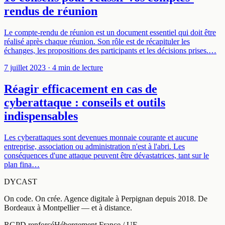
rendus de réunion
Le compte-rendu de réunion est un document essentiel qui doit être
réalisé après chaque réunion. Son rôle est de récapituler les
échanges, les propositions des participants et les décisions prises.…
7 juillet 2023
· 4 min de lecture
Réagir efficacement en cas de
cyberattaque : conseils et outils
indispensables
Les cyberattaques sont devenues monnaie courante et aucune
entreprise, association ou administration n'est à l'abri. Les
conséquences d'une attaque peuvent être dévastatrices, tant sur le
plan fina…
DYCAST
On code. On crée.
Agence digitale à
Perpignan
depuis
2018
.
De
Bordeaux à Montpellier — et à distance
.
RGPD renforcé
Hébergement France / UE