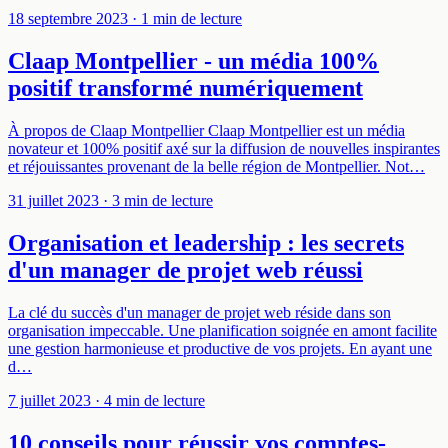
18 septembre 2023
· 1 min de lecture
Claap Montpellier - un média 100%
positif transformé numériquement
À propos de Claap Montpellier Claap Montpellier est un média
novateur et 100% positif axé sur la diffusion de nouvelles inspirantes
et réjouissantes provenant de la belle région de Montpellier. Not…
31 juillet 2023
· 3 min de lecture
Organisation et leadership : les secrets
d'un manager de projet web réussi
La clé du succès d'un manager de projet web réside dans son
organisation impeccable. Une planification soignée en amont facilite
une gestion harmonieuse et productive de vos projets. En ayant une
d…
7 juillet 2023
· 4 min de lecture
10 conseils pour réussir vos comptes-