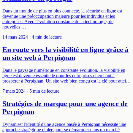
Dans un monde de plus en plus connecté, la sécurité en ligne est
devenue une préoccupation majeure pour les individus et les
entreprises. Avec l'évolution constante de la technologie, de
nouvelles …
14 mars 2024
· 4 min de lecture
En route vers la visibilité en ligne grâce à
un site web à Perpignan
Dans le paysage numérique en constante évolution, la visibilité en
ligne est devenue essentielle pour les entreprises cherchant à
prospérer à Perpignan. Un site web bien conçu est la clé pour attei…
7 mars 2024
· 5 min de lecture
Stratégies de marque pour une agence de
Perpignan
Dynamiser l'identité d'une agence basée à Perpignan nécessite une
approche stratégique ciblée pour se démarquer dans un marché