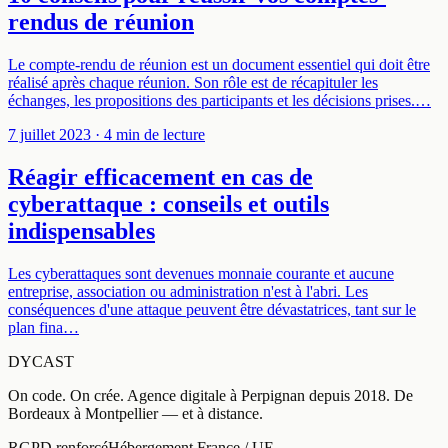
rendus de réunion
Le compte-rendu de réunion est un document essentiel qui doit être
réalisé après chaque réunion. Son rôle est de récapituler les
échanges, les propositions des participants et les décisions prises.…
7 juillet 2023
· 4 min de lecture
Réagir efficacement en cas de
cyberattaque : conseils et outils
indispensables
Les cyberattaques sont devenues monnaie courante et aucune
entreprise, association ou administration n'est à l'abri. Les
conséquences d'une attaque peuvent être dévastatrices, tant sur le
plan fina…
DYCAST
On code. On crée.
Agence digitale à
Perpignan
depuis
2018
.
De
Bordeaux à Montpellier — et à distance
.
RGPD renforcé
Hébergement France / UE