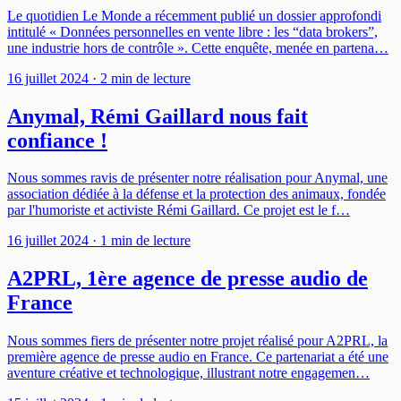
Le quotidien Le Monde a récemment publié un dossier approfondi
intitulé « Données personnelles en vente libre : les “data brokers”,
une industrie hors de contrôle ». Cette enquête, menée en partena…
16 juillet 2024
· 2 min de lecture
Anymal, Rémi Gaillard nous fait
confiance !
Nous sommes ravis de présenter notre réalisation pour Anymal, une
association dédiée à la défense et la protection des animaux, fondée
par l'humoriste et activiste Rémi Gaillard. Ce projet est le f…
16 juillet 2024
· 1 min de lecture
A2PRL, 1ère agence de presse audio de
France
Nous sommes fiers de présenter notre projet réalisé pour A2PRL, la
première agence de presse audio en France. Ce partenariat a été une
aventure créative et technologique, illustrant notre engagemen…