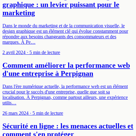
graphique : un levier puissant pour le
marketing
Dans le monde du marketing et de la communication visuelle, le
design graphique est un élément clé qui évolue constamment pour
répondre aux besoins changeants des consommateurs et des
marques. À Pe…
2 avril 2024
· 5 min de lecture
Comment améliorer la performance web
d'une entreprise à Perpignan
Dans l'ère numérique actuelle, la performance web est un élément
crucial pour le succès d'une entreprise, quelle que soit sa
localisation. À Perpignan, comme partout ailleurs, une expérience
utilis…
26 mars 2024
· 5 min de lecture
Sécurité en ligne : les menaces actuelles et
comment s'en protéger