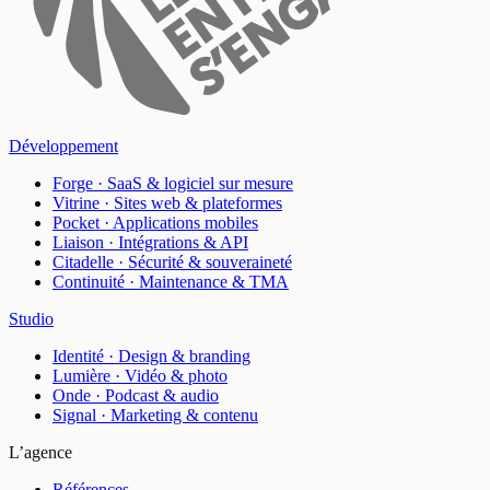
Développement
Forge
·
SaaS & logiciel sur mesure
Vitrine
·
Sites web & plateformes
Pocket
·
Applications mobiles
Liaison
·
Intégrations & API
Citadelle
·
Sécurité & souveraineté
Continuité
·
Maintenance & TMA
Studio
Identité
·
Design & branding
Lumière
·
Vidéo & photo
Onde
·
Podcast & audio
Signal
·
Marketing & contenu
L’agence
Références